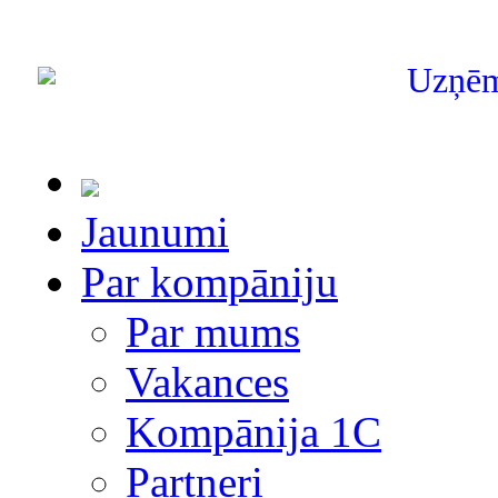
Uzņē
Jaunumi
Par kompāniju
Par mums
Vakances
Kompānija 1С
Partneri