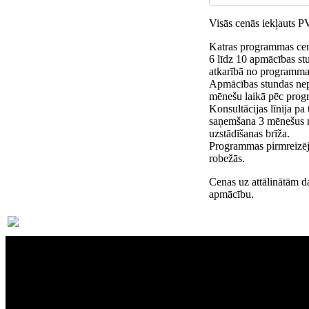
Visās cenās iekļauts 
Katras programmas cen
6 līdz 10 apmācības st
atkarībā no programmas
Apmācības stundas nep
mēnešu laikā pēc prog
Konsultācijas līnija pa
saņemšana 3 mēnešus
uzstādīšanas brīža.
Programmas pirmreizējā
robežās.
Cenas uz attālinātām d
apmācību.
Par