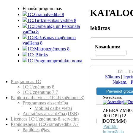
Finanšu programmas
KATALO
1C:Grāmatvedība 8
1C:Tirdzniecības vadība 8
1C:Darba alga un Personāla
Iekārtas
vadība 8
1C:Ražošanas uzņēmuma
vadīšana 8
Nosaukums:
1С:Мikrouzņēmums 8
1C: Bitriks
1C Programmproduktu noma
121 - 15
Preču katalogs
Sākums
|
Iepri
Programmas 1C
Nākam.
|
P
1C:Uzņēmums 8
1C:Uzņēmums 7.7
Papildu darba vietas (1C:Uzņēmums 8)
Nosaukums:
Programmas aizsardzība
Mobilai darba vietai
ZEBRA ZM40
Aparatūras aizsardzība (USB)
300 DPI (12
Licences 1C:Uzņēmums 8. serverim
DOTS/MM)
Papildiespējas 1C:Grāmatvedība 7.7
Papildu
Papildiespējas.
informācija