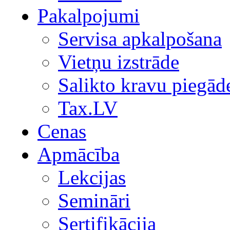
Pakalpojumi
Servisa apkalpošana
Vietņu izstrāde
Salikto kravu piegād
Tax.LV
Cenas
Apmācība
Lekcijas
Semināri
Sertifikācija