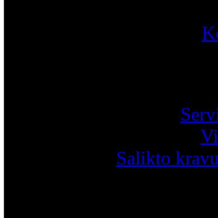
K
Pa
Serv
Vi
Salikto krav