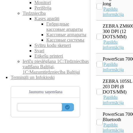
Monitori
long
Perifērija
Papildu
Tirdzniecība
informācija
Kases aparāti
Гибридные
ZEBRA ZM60
кассовые апараты
300 DPI (12
Кассовые аппараты
DOTS/MM)
Кассовые системы
Papildu
Svītru kodu skeneri
informācija
Svari
Etiķešu printeri
PowerScan 700
Ierīču pieslēgšana 1C:Tirdzniecības
Papildu
vadīšana Baltijai,
informācija
1C:Mazumtirdzniecība Baltijai
Termināli un Infokioski
ZEBRA 105SL
203 DPI (8
DOTS/MM)
Jaunumu saņemšana
Papildu
informācija
PowerScan 700
Bluetooth
Papildu
informācija