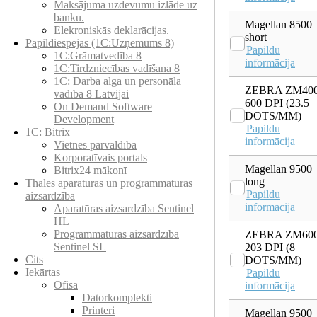
Maksājuma uzdevumu izlāde uz
banku.
Magellan 8500
Elekroniskās deklarācijas.
short
Papildiespējas (1C:Uzņēmums 8)
Papildu
1C:Grāmatvedība 8
informācija
1C:Tirdzniecības vadīšana 8
1С: Darba alga un personāla
ZEBRA ZM40
vadība 8 Latvijai
600 DPI (23.5
On Demand Software
DOTS/MM)
Development
Papildu
1C: Bitrix
informācija
Vietnes pārvaldība
Korporatīvais portals
Magellan 9500
Bitrix24 mākonī
long
Thales aparatūras un programmatūras
Papildu
aizsardzība
informācija
Aparatūras aizsardzība Sentinel
HL
Programmatūras aizsardzība
ZEBRA ZM60
Sentinel SL
203 DPI (8
Cits
DOTS/MM)
Iekārtas
Papildu
Ofisa
informācija
Datorkomplekti
Printeri
Magellan 9500