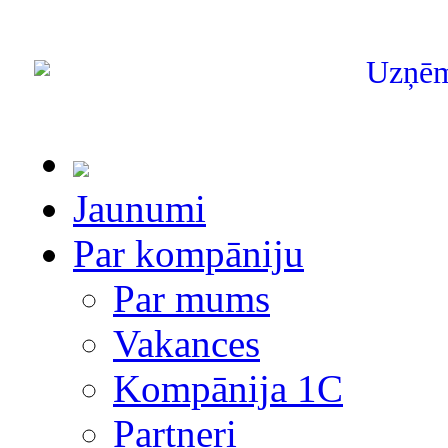
Uzņē
Jaunumi
Par kompāniju
Par mums
Vakances
Kompānija 1С
Partneri