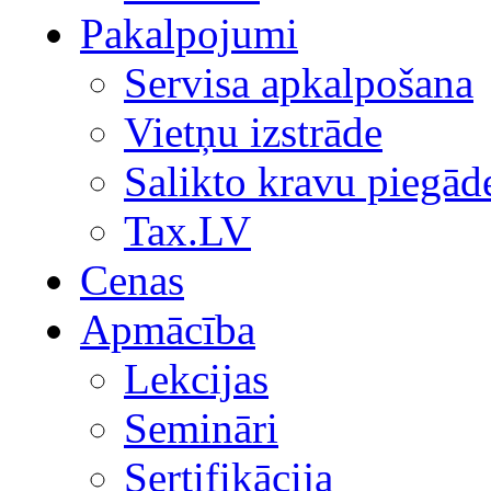
Pakalpojumi
Servisa apkalpošana
Vietņu izstrāde
Salikto kravu piegād
Tax.LV
Cenas
Apmācība
Lekcijas
Semināri
Sertifikācija