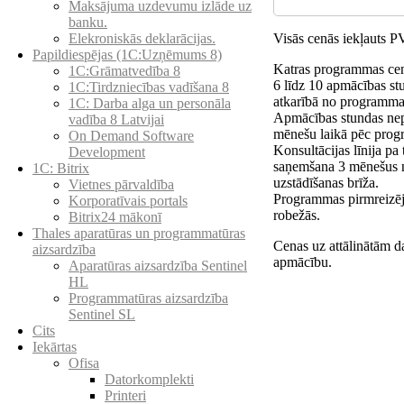
Maksājuma uzdevumu izlāde uz
banku.
Visās cenās iekļauts 
Elekroniskās deklarācijas.
Papildiespējas (1C:Uzņēmums 8)
Katras programmas cen
1C:Grāmatvedība 8
6 līdz 10 apmācības st
1C:Tirdzniecības vadīšana 8
atkarībā no programmas
1С: Darba alga un personāla
Apmācības stundas nep
vadība 8 Latvijai
mēnešu laikā pēc prog
On Demand Software
Konsultācijas līnija pa
Development
saņemšana 3 mēnešus
1C: Bitrix
uzstādīšanas brīža.
Vietnes pārvaldība
Programmas pirmreizējā
Korporatīvais portals
robežās.
Bitrix24 mākonī
Thales aparatūras un programmatūras
Cenas uz attālinātām d
aizsardzība
apmācību.
Aparatūras aizsardzība Sentinel
HL
Programmatūras aizsardzība
Sentinel SL
Cits
Iekārtas
Ofisa
Datorkomplekti
Printeri