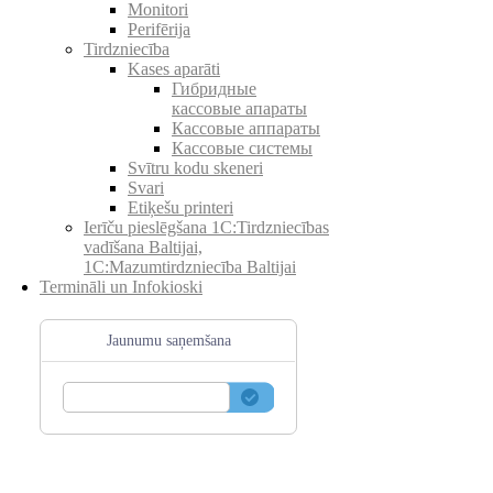
Monitori
Perifērija
Tirdzniecība
Kases aparāti
Гибридные
кассовые апараты
Кассовые аппараты
Кассовые системы
Svītru kodu skeneri
Svari
Etiķešu printeri
Ierīču pieslēgšana 1C:Tirdzniecības
vadīšana Baltijai,
1C:Mazumtirdzniecība Baltijai
Termināli un Infokioski
Jaunumu saņemšana