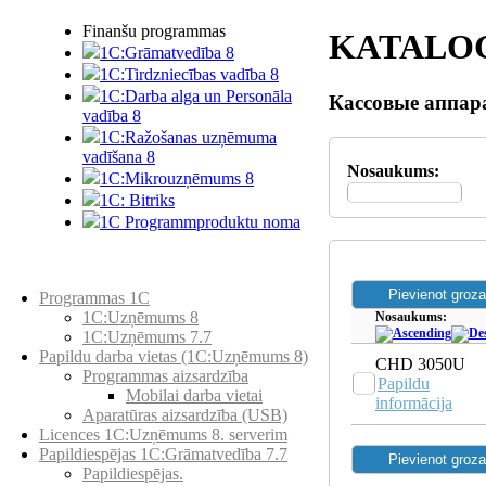
Finanšu programmas
KATALO
1C:Grāmatvedība 8
1C:Tirdzniecības vadība 8
1C:Darba alga un Personāla
Кассовые аппар
vadība 8
1C:Ražošanas uzņēmuma
vadīšana 8
Nosaukums:
1С:Мikrouzņēmums 8
1C: Bitriks
1C Programmproduktu noma
Preču katalogs
Programmas 1C
1C:Uzņēmums 8
Nosaukums:
1C:Uzņēmums 7.7
Papildu darba vietas (1C:Uzņēmums 8)
CHD 3050U
Programmas aizsardzība
Papildu
Mobilai darba vietai
informācija
Aparatūras aizsardzība (USB)
Licences 1C:Uzņēmums 8. serverim
Papildiespējas 1C:Grāmatvedība 7.7
Papildiespējas.