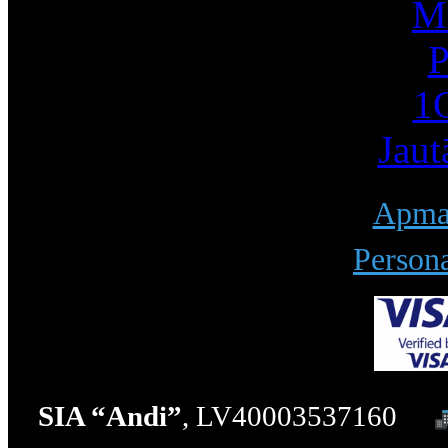
Mū
P
1С
Jaut
Apmak
Persona
SIA “Andi”
, LV40003537160