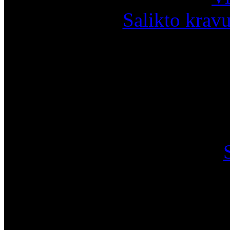
Salikto krav
I