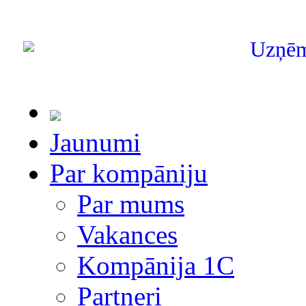
Uzņē
Jaunumi
Par kompāniju
Par mums
Vakances
Kompānija 1С
Partneri