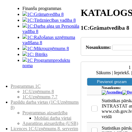
Finanšu programmas
KATALOG
1C:Grāmatvedība 8
1C:Tirdzniecības vadība 8
1C:Darba alga un Personāla
1C:Grāmatvedība 8
vadība 8
1C:Ražošanas uzņēmuma
vadīšana 8
Nosaukums:
1С:Мikrouzņēmums 8
1C: Bitriks
1C Programmproduktu
noma
1
Sākums | Iepriekš. 
Preču katalogs
Programmas 1C
Nosaukums:
1C:Uzņēmums 8
1C:Uzņēmums 7.7
Statistikas pārsk
Papildu darba vietas (1C:Uzņēmums
INTRASTAT ar i
8)
www.csb.gov.lv 
Programmas aizsardzība
veidā
Mobilai darba vietai
Aparatūras aizsardzība (USB)
Statistikas pārsk
Licences 1C:Uzņēmums 8. serverim