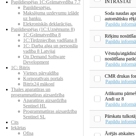
INTRASTAT
Papildiespējas 1C:Grāmatvedība 7.7
Papildiespējas.
Maksājuma uzdevumu izlāde
Soda naudas apr
uz banku.
automātisku rēķ
Elekroniskās deklarācijas.
Papildu informā
Papildiespējas (1C:Uzņēmums 8)
1C:Grāmatvedība 8
Rēķinu nosūtīša
1C:Tirdzniecības vadīšana 8
Papildu informā
1С: Darba alga un personāla
vadība 8 Latvijai
Vēstuļu/atgādi
On Demand Software
nosūtīšana parā
Development
Papildu informā
1C: Bitrix
Vietnes pārvaldība
CMR drukas fo
Korporatīvais portals
Papildu informā
Bitrix24 mākonī
Thales aparatūras un
Atlikumu pārneš
programmatūras aizsardzība
Andi uz 8
Aparatūras aizsardzība
Papildu informā
Sentinel HL
Programmatūras aizsardzība
Pārskatu tulkotā
Sentinel SL
Papildu informā
Cits
Iekārtas
Ofisa
Ārējās atskaites