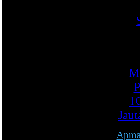
I
Mū
P
1С
Jaut
Apmak