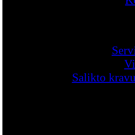
Pa
Serv
Vi
Salikto krav