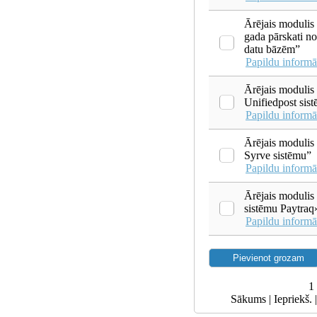
Ārējais modulis
gada pārskati n
datu bāzēm”
Papildu informā
Ārējais modulis 
Unifiedpost sis
Papildu informā
Ārējais modulis 
Syrve sistēmu”
Papildu informā
Ārējais modulis 
sistēmu Paytraq
Papildu informā
1
Sākums | Iepriekš. 