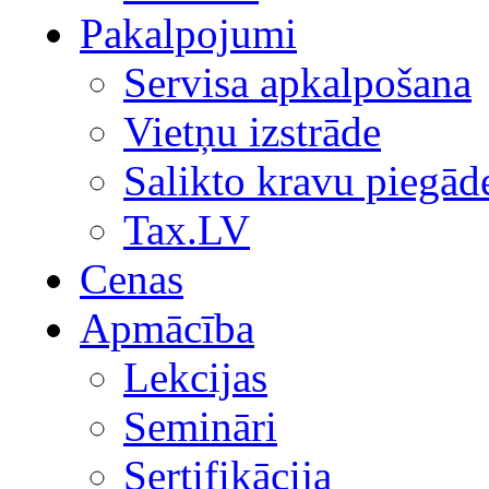
Pakalpojumi
Servisa apkalpošana
Vietņu izstrāde
Salikto kravu piegād
Tax.LV
Cenas
Apmācība
Lekcijas
Semināri
Sertifikācija