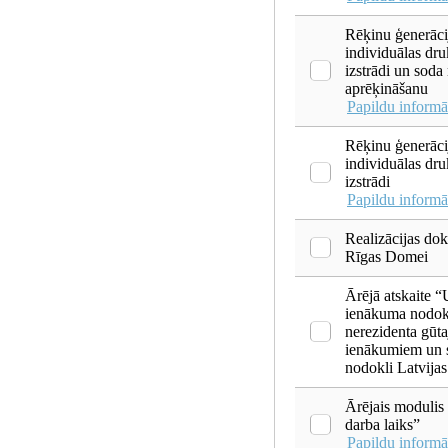
Rēķinu ģenerāci
individuālas dr
izstrādi un soda
aprēķināšanu
Papildu informā
Rēķinu ģenerāci
individuālas dr
izstrādi
Papildu informā
Realizācijas do
Rīgas Domei
Ārējā atskaite
ienākuma nodokļ
nerezidenta gūt
ienākumiem un 
nodokli Latvija
Ārējais moduli
darba laiks”
Papildu informā