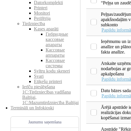
Datorkomplekti
“Peļņa un zaud
Printeri
Monitori
Peļņas/zaudējum
Perifērija
apakšnodaļām va
Tirdzniecība
subkonto
Kases aparāti
Papildu informā
Гибридные
кассовые
Ieņēmumu un i
апараты
analīze un plāno
Кассовые
fakta analīze.
аппараты
Кассовые
Atskaite uzņēm
системы
nodarbojas ar g
Svītru kodu skeneri
apkalpošanu
Svari
Papildu informā
Etiķešu printeri
Ierīču pieslēgšana
Datu bāzes sada
1C:Tirdzniecības vadīšana
Papildu informā
Baltijai,
1C:Mazumtirdzniecība Baltijai
Ārējā apstrāde i
Termināli un Infokioski
realizācijas do
kopēšanai izmant
Jaunumu saņemšana
Apstrāde "Rēķin