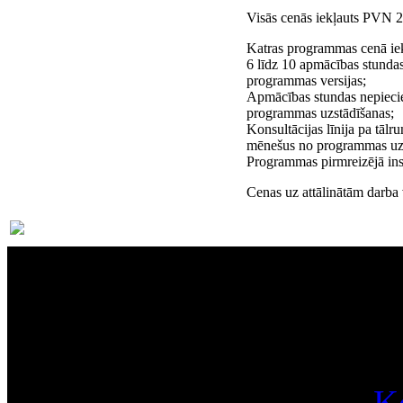
Visās cenās iekļauts PVN 
Katras programmas cenā iek
6 līdz 10 apmācības stundas
programmas versijas;
Apmācības stundas nepieci
programmas uzstādīšanas;
Konsultācijas līnija pa tāl
mēnešus no programmas uzs
Programmas pirmreizējā inst
Cenas uz attālinātām darba
Par
K