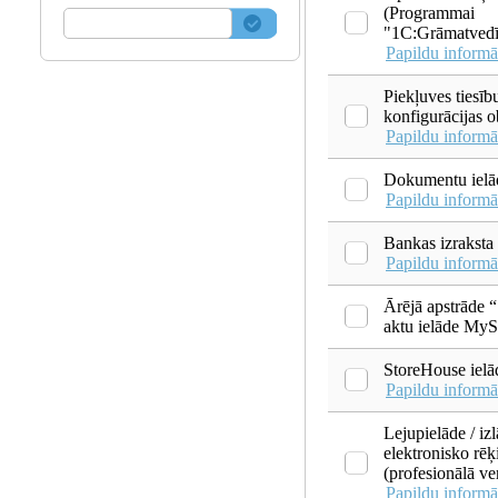
(Programmai
"1С:Grāmatvedīb
Papildu informā
Piekļuves tiesību
konfigurācijas 
Papildu informā
Dokumentu ielā
Papildu informā
Bankas izraksta 
Papildu informā
Ārējā apstrāde 
aktu ielāde MyS
StoreHouse ielā
Papildu informā
Lejupielāde / iz
elektronisko rēķ
(profesionālā ver
Papildu informā