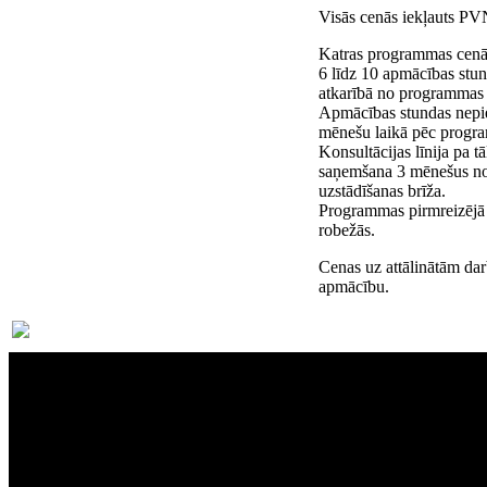
Visās cenās iekļauts P
Katras programmas cenā 
6 līdz 10 apmācības stu
atkarībā no programmas 
Apmācības stundas nepi
mēnešu laikā pēc progra
Konsultācijas līnija pa 
saņemšana 3 mēnešus n
uzstādīšanas brīža.
Programmas pirmreizējā 
robežās.
Cenas uz attālinātām dar
apmācību.
Par