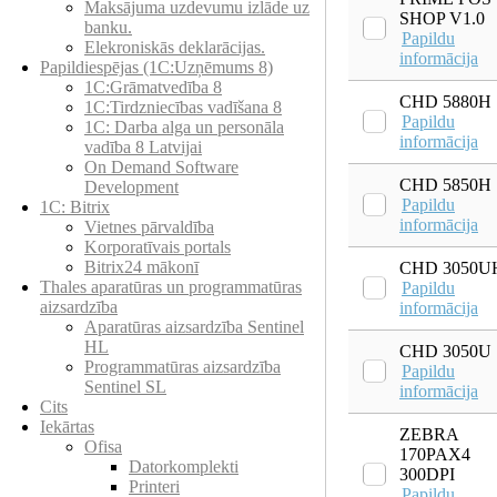
Maksājuma uzdevumu izlāde uz
SHOP V1.0
banku.
Papildu
Elekroniskās deklarācijas.
informācija
Papildiespējas (1C:Uzņēmums 8)
1C:Grāmatvedība 8
CHD 5880H
1C:Tirdzniecības vadīšana 8
Papildu
1С: Darba alga un personāla
informācija
vadība 8 Latvijai
On Demand Software
CHD 5850H
Development
Papildu
1C: Bitrix
informācija
Vietnes pārvaldība
Korporatīvais portals
Bitrix24 mākonī
CHD 3050U
Thales aparatūras un programmatūras
Papildu
aizsardzība
informācija
Aparatūras aizsardzība Sentinel
HL
CHD 3050U
Programmatūras aizsardzība
Papildu
Sentinel SL
informācija
Cits
Iekārtas
ZEBRA
Ofisa
170PAX4
Datorkomplekti
300DPI
Printeri
Papildu