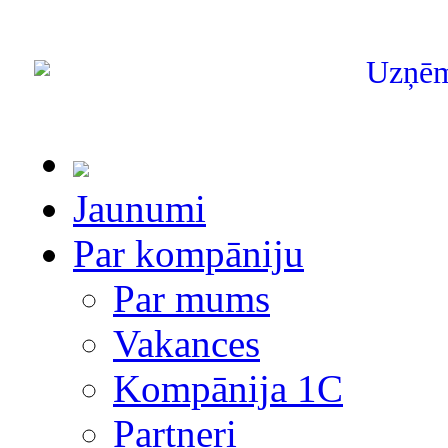
Uzņē
Jaunumi
Par kompāniju
Par mums
Vakances
Kompānija 1С
Partneri