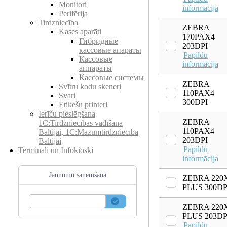
Monitori
informācija
Perifērija
Tirdzniecība
ZEBRA
Kases aparāti
170PAX4
Гибридные
203DPI
кассовые апараты
Papildu
Кассовые
informācija
аппараты
Кассовые системы
ZEBRA
Svītru kodu skeneri
110PAX4
Svari
300DPI
Etiķešu printeri
Ierīču pieslēgšana
ZEBRA
1C:Tirdzniecības vadīšana
110PAX4
Baltijai, 1C:Mazumtirdzniecība
203DPI
Baltijai
Papildu
Termināli un Infokioski
informācija
Jaunumu saņemšana
ZEBRA 220X
PLUS 300DP
ZEBRA 220X
PLUS 203DP
Papildu