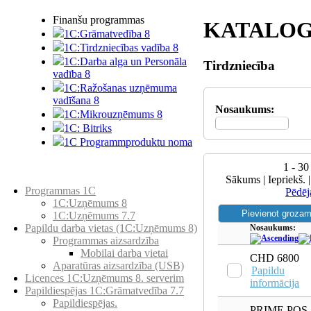
Finanšu programmas
KATALOG
1C:Grāmatvedība 8
1C:Tirdzniecības vadība 8
1C:Darba alga un Personāla
Tirdzniecība
vadība 8
1C:Ražošanas uzņēmuma
vadīšana 8
Nosaukums:
1С:Мikrouzņēmums 8
1C: Bitriks
1C Programmproduktu noma
1 - 30
Preču katalogs
Sākums | Iepriekš. 
Programmas 1C
Pēdēj
1C:Uzņēmums 8
1C:Uzņēmums 7.7
Papildu darba vietas (1C:Uzņēmums 8)
Nosaukums:
Programmas aizsardzība
Mobilai darba vietai
CHD 6800
Aparatūras aizsardzība (USB)
Papildu
Licences 1C:Uzņēmums 8. serverim
informācija
Papildiespējas 1C:Grāmatvedība 7.7
Papildiespējas.
PRIME POS