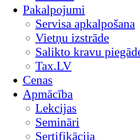
Pakalpojumi
Servisa apkalpošana
Vietņu izstrāde
Salikto kravu piegād
Tax.LV
Cenas
Apmācība
Lekcijas
Semināri
Sertifikācija