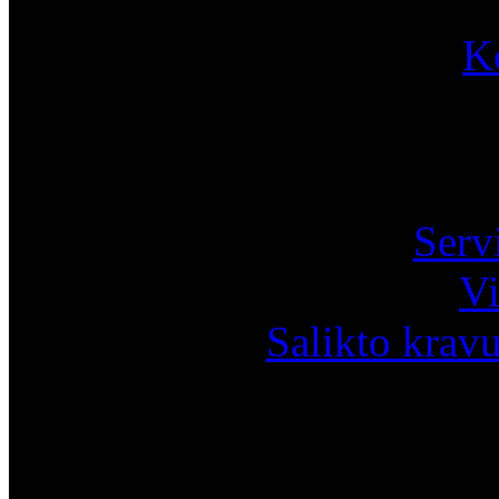
K
Pa
Serv
Vi
Salikto krav