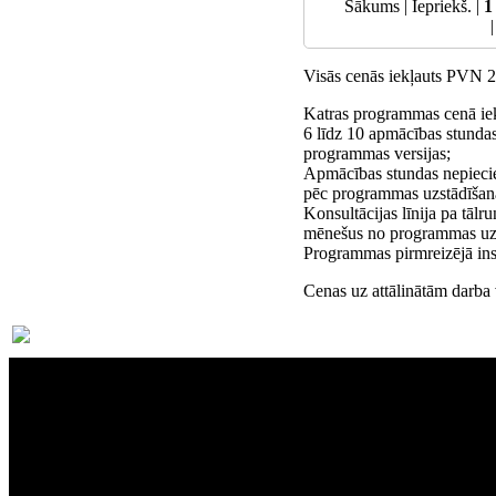
Sākums | Iepriekš. |
1
Visās cenās iekļauts PVN 
Katras programmas cenā iek
6 līdz 10 apmācības stundas
programmas versijas;
Apmācības stundas nepieci
pēc programmas uzstādīšan
Konsultācijas līnija pa tāl
mēnešus no programmas uzs
Programmas pirmreizējā inst
Cenas uz attālinātām darba
Par