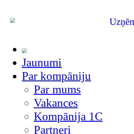
Uzņē
Jaunumi
Par kompāniju
Par mums
Vakances
Kompānija 1С
Partneri