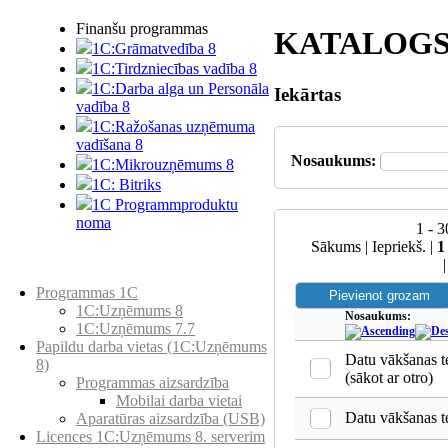
Finanšu programmas
KATALOG
1C:Grāmatvedība 8
1C:Tirdzniecības vadība 8
1C:Darba alga un Personāla
Iekārtas
vadība 8
1C:Ražošanas uzņēmuma
vadīšana 8
Nosaukums:
1С:Мikrouzņēmums 8
1C: Bitriks
1C Programmproduktu
noma
1 - 
Sākums | Iepriekš. |
1
Preču katalogs
Programmas 1C
1C:Uzņēmums 8
Nosaukums:
1C:Uzņēmums 7.7
Papildu darba vietas (1C:Uzņēmums
Datu vākšanas t
8)
(sākot ar otro)
Programmas aizsardzība
Mobilai darba vietai
Datu vākšanas t
Aparatūras aizsardzība (USB)
Licences 1C:Uzņēmums 8. serverim