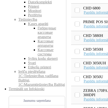
Datorkomplekti
Printeri
CHD 6800
Monitori
Papildu informā
Perifērija
Tirdzniecība
PRIME POS S
Kases aparāti
Papildu informā
Гибридные
кассовые
CHD 5880H
апараты
Papildu informā
Кассовые
аппараты
CHD 5850H
Кассовые
Papildu informā
системы
Svītru kodu skeneri
Svari
CHD 3050UH
Etiķešu printeri
Papildu informā
Ierīču pieslēgšana
1C:Tirdzniecības vadīšana
CHD 3050U
Baltijai,
Papildu informā
1C:Mazumtirdzniecība Baltijai
Termināli un Infokioski
ZEBRA 170PA
300DPI
Papildu informā
Jaunumu saņemšana