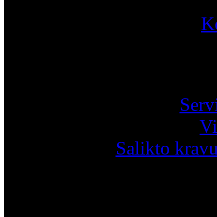
K
Pa
Serv
Vi
Salikto krav