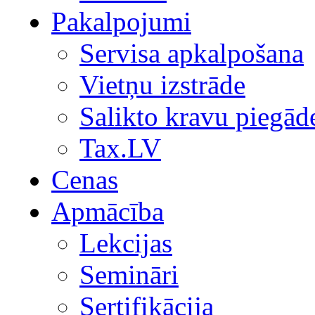
Pakalpojumi
Servisa apkalpošana
Vietņu izstrāde
Salikto kravu piegād
Tax.LV
Cenas
Apmācība
Lekcijas
Semināri
Sertifikācija