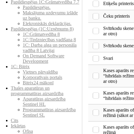
Papildiespējas 1C:Grāmatvedība 7.7
Etiķešu printeris
Papildiespējas.
Maksājuma uzdevumu izlāde
Čeku printeris
uz banku.
Elekroniskās deklarācijas.
Svītrkodu skener
Papildiespējas (1C:Uzņēmums 8)
ar otro)
1C:Grāmatvedība 8
1C:Tirdzniecības vadīšana 8
1С: Darba alga un personāla
Svītrkodu skene
vadība 8 Latvijai
On Demand Software
Svari
Development
1C: Bitrix
Kases aparāts r
Vietnes pārvaldība
“hibrīdais režīm
Korporatīvais portals
ar otro)
Bitrix24 mākonī
Thales aparatūras un
Kases aparāts r
programmatūras aizsardzība
“hibrīdais režīm
Aparatūras aizsardzība
Sentinel HL
Programmatūras aizsardzība
Kases aparāts of
Sentinel SL
režīmā (sākot ar
Cits
Iekārtas
Kases aparāts of
Ofisa
režīmā