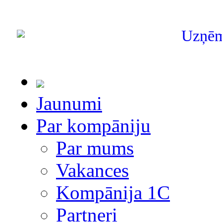
Uzņē
Jaunumi
Par kompāniju
Par mums
Vakances
Kompānija 1С
Partneri