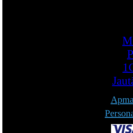
I
Mū
P
1С
Jaut
Apmak
Persona