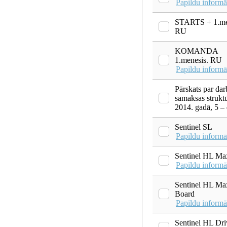
Papildu informā
STARTS + 1.me
RU
KOMANDA
1.menesis. RU
Papildu informā
Pārskats par da
samaksas strukt
2014. gadā, 5 –
Sentinel SL
Papildu informā
Sentinel HL Ma
Papildu informā
Sentinel HL Ma
Board
Papildu informā
Sentinel HL Dri