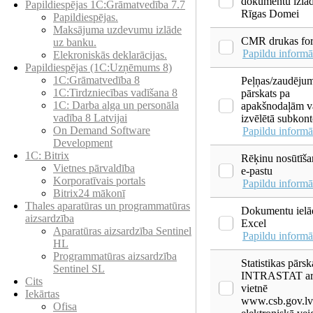
dokumentu izlā
Papildiespējas 1C:Grāmatvedība 7.7
Rīgas Domei
Papildiespējas.
Maksājuma uzdevumu izlāde
CMR drukas fo
uz banku.
Papildu informā
Elekroniskās deklarācijas.
Papildiespējas (1C:Uzņēmums 8)
1C:Grāmatvedība 8
Peļņas/zaudēju
1C:Tirdzniecības vadīšana 8
pārskats pa
1С: Darba alga un personāla
apakšnodaļām v
vadība 8 Latvijai
izvēlētā subkon
On Demand Software
Papildu informā
Development
1C: Bitrix
Rēķinu nosūtīša
Vietnes pārvaldība
e-pastu
Korporatīvais portals
Papildu informā
Bitrix24 mākonī
Thales aparatūras un programmatūras
Dokumentu ielā
aizsardzība
Excel
Aparatūras aizsardzība Sentinel
Papildu informā
HL
Programmatūras aizsardzība
Statistikas pārsk
Sentinel SL
INTRASTAT ar 
Cits
vietnē
Iekārtas
www.csb.gov.lv
Ofisa