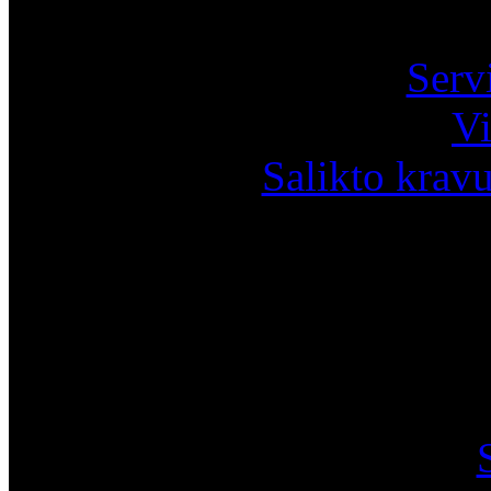
Pa
Serv
Vi
Salikto krav