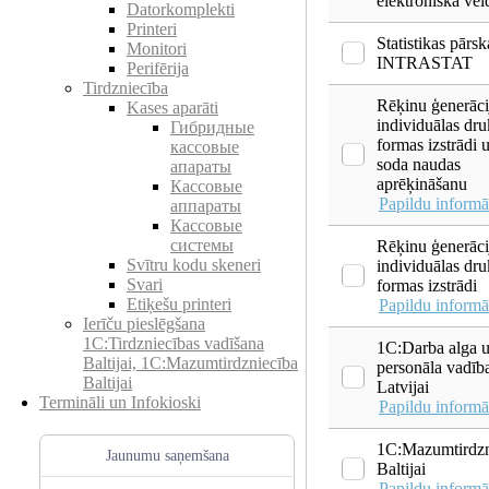
elektroniskā vei
Datorkomplekti
Printeri
Statistikas pārsk
Monitori
INTRASTAT
Perifērija
Tirdzniecība
Rēķinu ģenerāci
Kases aparāti
individuālas dru
Гибридные
formas izstrādi 
кассовые
soda naudas
апараты
aprēķināšanu
Кассовые
Papildu informā
аппараты
Кассовые
системы
Rēķinu ģenerāci
Svītru kodu skeneri
individuālas dru
Svari
formas izstrādi
Etiķešu printeri
Papildu informā
Ierīču pieslēgšana
1C:Tirdzniecības vadīšana
1C:Darba alga 
Baltijai, 1C:Mazumtirdzniecība
personāla vadīb
Baltijai
Latvijai
Termināli un Infokioski
Papildu informā
1C:Mazumtirdzn
Jaunumu saņemšana
Baltijai
Papildu informā