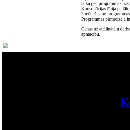
laikā pēc programmas uzst
Konsultācijas līnija pa tā
3 mēnešus no programmas 
Programmas pirmreizējā ins
Cenas uz attālinātām darba
apmācību.
Par
K