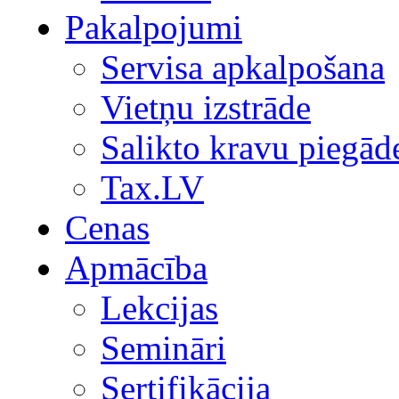
Pakalpojumi
Servisa apkalpošana
Vietņu izstrāde
Salikto kravu piegād
Tax.LV
Cenas
Apmācība
Lekcijas
Semināri
Sertifikācija