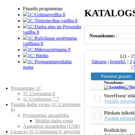
Finanšu programmas
KATALOG
1C:Grāmatvedība 8
1C:Tirdzniecības vadība 8
1C:Darba alga un Personāla
vadība 8
Nosaukums:
1C:Ražošanas uzņēmuma
vadīšana 8
1С:Мikrouzņēmums 8
1C: Bitriks
121 - 1
Sākums
|
Iepriekš.
|
3
1C Programmproduktu
|
noma
Preču katalogs
Nosaukums:
Programmas 1C
1C:Uzņēmums 8
StoreHouse ielā
1C:Uzņēmums 7.7
Papildu informā
Papildu darba vietas (1C:Uzņēmums
8)
Pārskatu tulkotā
Programmas aizsardzība
Papildu informā
Mobilai darba vietai
Aparatūras aizsardzība (USB)
Realizācijas
Licences 1C:Uzņēmums 8. serverim