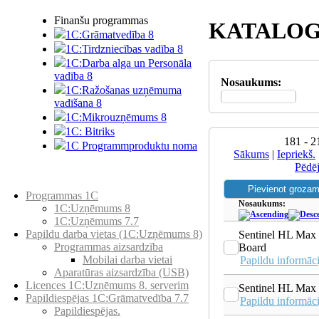
Finanšu programmas
KATALOG
1C:Grāmatvedība 8
1C:Tirdzniecības vadība 8
1C:Darba alga un Personāla
vadība 8
Nosaukums:
1C:Ražošanas uzņēmuma
vadīšana 8
1С:Мikrouzņēmums 8
1C: Bitriks
181 - 2
1C Programmproduktu noma
Sākums
|
Iepriekš.
Pēdē
Preču katalogs
Programmas 1C
Nosaukums:
1C:Uzņēmums 8
1C:Uzņēmums 7.7
Papildu darba vietas (1C:Uzņēmums 8)
Sentinel HL Max
Programmas aizsardzība
Board
Mobilai darba vietai
Papildu informāci
Aparatūras aizsardzība (USB)
Licences 1C:Uzņēmums 8. serverim
Sentinel HL Max
Papildiespējas 1C:Grāmatvedība 7.7
Papildu informāci
Papildiespējas.