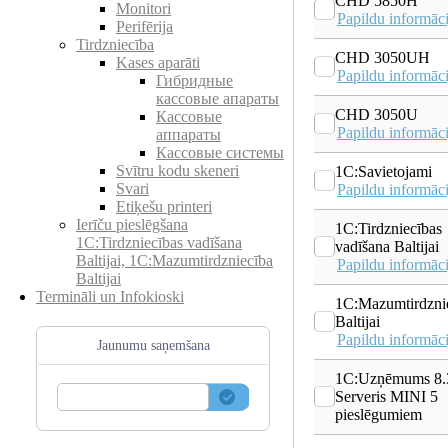
CHD 5850H
Monitori
Papildu informāci
Perifērija
Tirdzniecība
CHD 3050UH
Kases aparāti
Papildu informāci
Гибридные
кассовые апараты
CHD 3050U
Кассовые
Papildu informāci
аппараты
Кассовые системы
Svītru kodu skeneri
1C:Savietojami
Svari
Papildu informāci
Etiķešu printeri
Ierīču pieslēgšana
1C:Tirdzniecības
1C:Tirdzniecības vadīšana
vadīšana Baltijai
Baltijai, 1C:Mazumtirdzniecība
Papildu informāci
Baltijai
Termināli un Infokioski
1C:Mazumtirdzni
Baltijai
Papildu informāci
Jaunumu saņemšana
1C:Uzņēmums 8.
Serveris MINI 5
pieslēgumiem