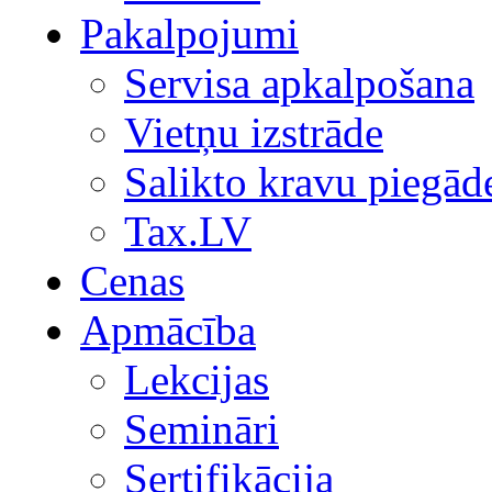
Pakalpojumi
Servisa apkalpošana
Vietņu izstrāde
Salikto kravu piegād
Tax.LV
Cenas
Apmācība
Lekcijas
Semināri
Sertifikācija