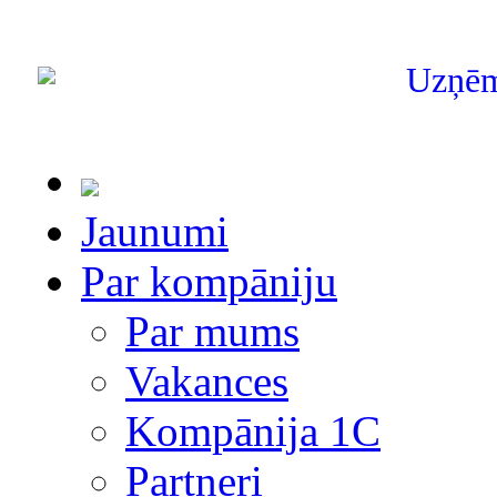
Uzņē
Jaunumi
Par kompāniju
Par mums
Vakances
Kompānija 1С
Partneri