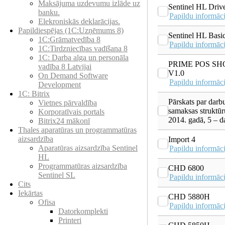
Maksājuma uzdevumu izlāde uz
Sentinel HL Driv
banku.
Papildu informāci
Elekroniskās deklarācijas.
Papildiespējas (1C:Uzņēmums 8)
Sentinel HL Basi
1C:Grāmatvedība 8
Papildu informāci
1C:Tirdzniecības vadīšana 8
1С: Darba alga un personāla
PRIME POS SH
vadība 8 Latvijai
V1.0
On Demand Software
Papildu informāci
Development
1C: Bitrix
Pārskats par darb
Vietnes pārvaldība
samaksas struktūr
Korporatīvais portals
2014. gadā, 5 – d
Bitrix24 mākonī
Thales aparatūras un programmatūras
aizsardzība
Import 4
Aparatūras aizsardzība Sentinel
Papildu informāci
HL
Programmatūras aizsardzība
CHD 6800
Sentinel SL
Papildu informāci
Cits
Iekārtas
CHD 5880H
Ofisa
Papildu informāci
Datorkomplekti
Printeri