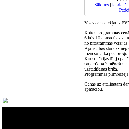
Sākums
|
Iepriekš.
Pēdē
Visās cenās iekļauts P
Katras programmas cenā 
6 līdz 10 apmācības stun
no programmas versijas;
Apmācības stundas nepi
mēnešu laikā pēc progra
Konsultācijas līnija pa 
saņemšana 3 mēnešus n
uzstādīšanas brīža.
Programmas pirmreizējā i
Cenas uz attālinātām dar
apmācību.
Par