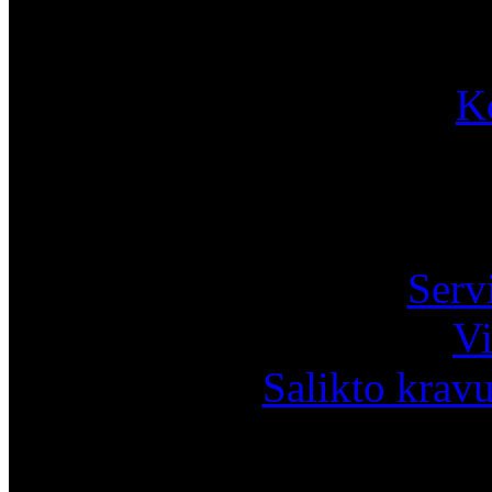
K
Pa
Serv
Vi
Salikto krav