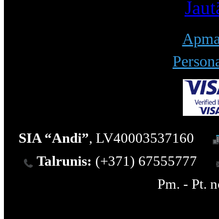
Jaut
Apmak
Persona
SIA “Andi”
, LV40003537160
Talrunis:
(+371) 67555777
Pm. - Pt. 