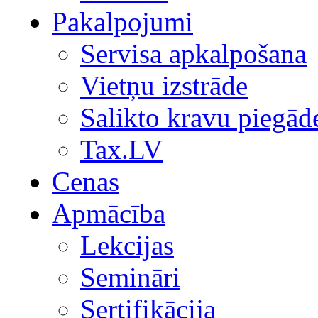
Pakalpojumi
Servisa apkalpošana
Vietņu izstrāde
Salikto kravu piegād
Tax.LV
Cenas
Apmācība
Lekcijas
Semināri
Sertifikācija