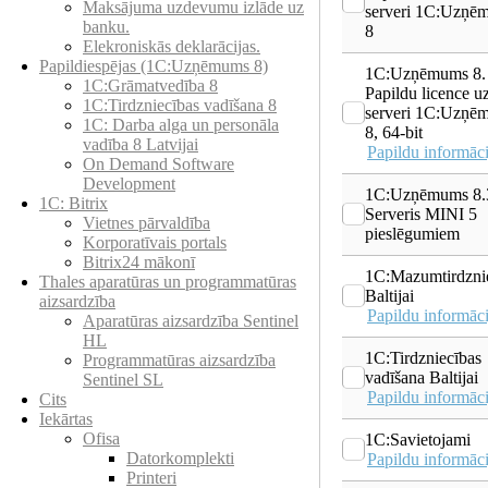
Maksājuma uzdevumu izlāde uz
serveri 1С:Uzņē
banku.
8
Elekroniskās deklarācijas.
Papildiespējas (1C:Uzņēmums 8)
1C:Uzņēmums 8.
1C:Grāmatvedība 8
Papildu licence u
1C:Tirdzniecības vadīšana 8
serveri 1С:Uzņē
1С: Darba alga un personāla
8, 64-bit
vadība 8 Latvijai
Papildu informāci
On Demand Software
Development
1C:Uzņēmums 8.
1C: Bitrix
Serveris MINI 5
Vietnes pārvaldība
pieslēgumiem
Korporatīvais portals
Bitrix24 mākonī
1C:Mazumtirdzni
Thales aparatūras un programmatūras
Baltijai
aizsardzība
Papildu informāci
Aparatūras aizsardzība Sentinel
HL
1C:Tirdzniecības
Programmatūras aizsardzība
vadīšana Baltijai
Sentinel SL
Papildu informāci
Cits
Iekārtas
Ofisa
1C:Savietojami
Datorkomplekti
Papildu informāci
Printeri