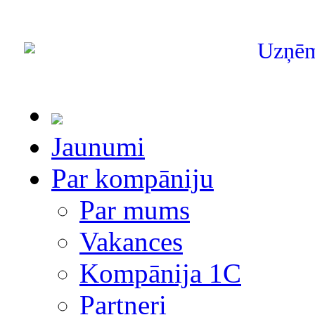
Uzņē
Jaunumi
Par kompāniju
Par mums
Vakances
Kompānija 1С
Partneri