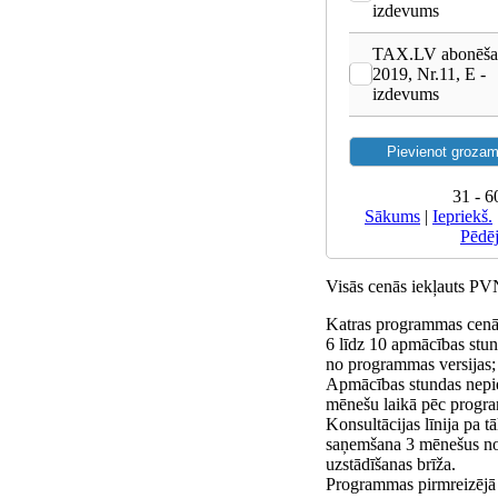
izdevums
TAX.LV abonēša
2019, Nr.11, E -
izdevums
31 - 6
Sākums
|
Iepriekš.
Pēdē
Visās cenās iekļauts P
Katras programmas cenā 
6 līdz 10 apmācības stun
no programmas versijas;
Apmācības stundas nepi
mēnešu laikā pēc progra
Konsultācijas līnija pa 
saņemšana 3 mēnešus n
uzstādīšanas brīža.
Programmas pirmreizējā i