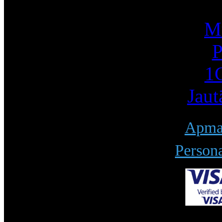
Mū
P
1С
Jaut
Apmak
Persona