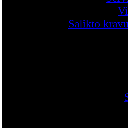
Vi
Salikto krav
I