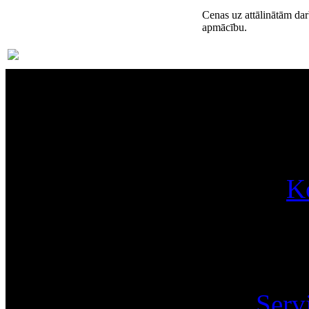
Cenas uz attālinātām dar
apmācību.
Par
K
Pa
Serv