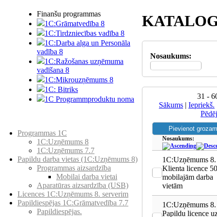
Finanšu programmas
KATALOG
1C:Grāmatvedība 8
1C:Tirdzniecības vadība 8
1C:Darba alga un Personāla
vadība 8
Nosaukums:
1C:Ražošanas uzņēmuma
vadīšana 8
1С:Мikrouzņēmums 8
1C: Bitriks
31 - 6
1C Programmproduktu noma
Sākums
|
Iepriekš.
Pēdē
Preču katalogs
Programmas 1C
Nosaukums:
1C:Uzņēmums 8
1C:Uzņēmums 7.7
Papildu darba vietas (1C:Uzņēmums 8)
1C:Uzņēmums 8.
Programmas aizsardzība
Klienta licence 5
Mobilai darba vietai
mobilajām darba
Aparatūras aizsardzība (USB)
vietām
Licences 1C:Uzņēmums 8. serverim
Papildiespējas 1C:Grāmatvedība 7.7
1C:Uzņēmums 8.
Papildiespējas.
Papildu licence u