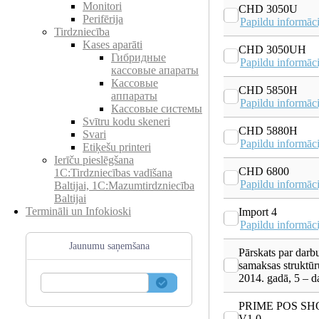
Monitori
CHD 3050U
Perifērija
Papildu informāci
Tirdzniecība
Kases aparāti
CHD 3050UH
Гибридные
Papildu informāci
кассовые апараты
Кассовые
CHD 5850H
аппараты
Papildu informāci
Кассовые системы
Svītru kodu skeneri
CHD 5880H
Svari
Papildu informāci
Etiķešu printeri
Ierīču pieslēgšana
CHD 6800
1C:Tirdzniecības vadīšana
Papildu informāci
Baltijai, 1C:Mazumtirdzniecība
Baltijai
Termināli un Infokioski
Import 4
Papildu informāci
Jaunumu saņemšana
Pārskats par darb
samaksas struktūr
2014. gadā, 5 – d
PRIME POS SH
V1.0