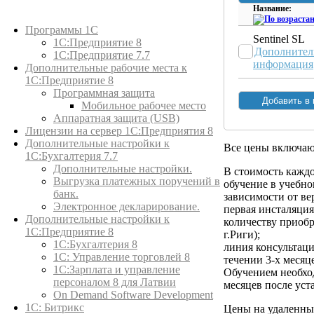
Название:
Каталог товаров
Программы 1С
Sentinel SL
1С:Предприятие 8
Дополнител
1С:Предприятие 7.7
информация
Дополнительные рабочие места к
1С:Предприятие 8
Программная защита
Мобильное рабочее место
Аппаратная защита (USB)
Лицензии на сервер 1С:Предприятия 8
Дополнительные настройки к
Все цены включа
1С:Бухгалтерия 7.7
Дополнительные настройки.
В стоимость кажд
Выгрузка платежных поручений в
обучение в учебном
банк.
зависимости от ве
Электронное декларирование.
первая инсталяци
Дополнительные настройки к
количеству приобр
1С:Предприятие 8
г.Риги);
1С:Бухгалтерия 8
линия консультац
1C: Управление торговлей 8
течении 3-х месяц
1С:Зарплата и управление
Обучением необход
персоналом 8 для Латвии
месяцев после ус
On Demand Software Development
1С: Битрикс
Цены на удаленны