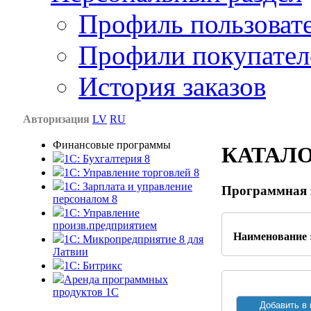
Профиль пользоват
Профили покупател
История заказов
Авторизация
LV
RU
Финансовые программы
КАТАЛ
1С: Бухгалтерия 8
1C: Управление торговлей 8
1C: Зарплата и управление
Программная з
персоналом 8
1C: Управление
произв.предприятием
Наименование 
1С: Микропредприятие 8 для
Латвии
1C: Битрикс
Аренда программных
продуктов 1С