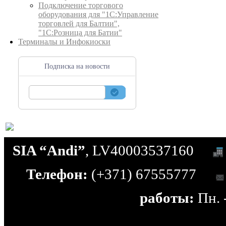
Подключение торгового
оборудования для "1С:Управление
торговлей для Балтии",
"1С:Розница для Батии"
Терминалы и Инфокиоски
Подписка на новости
SIA “Andi”
, LV40003537160
Телефон:
(+371) 67555777
работы:
Пн. -