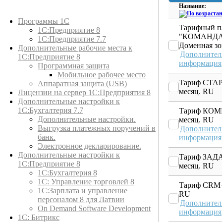
Название:
Каталог товаров
Программы 1С
Тарифный п
1С:Предприятие 8
"КОМАНДА"
1С:Предприятие 7.7
Доменная зо
Дополнительные рабочие места к
Дополнител
1С:Предприятие 8
информация
Программная защита
Мобильное рабочее место
Тариф СТАР
Аппаратная защита (USB)
месяц. RU
Лицензии на сервер 1С:Предприятия 8
Дополнительные настройки к
1С:Бухгалтерия 7.7
Тариф КО
Дополнительные настройки.
месяц. RU
Выгрузка платежных поручений в
Дополнител
банк.
информация
Электронное декларирование.
Дополнительные настройки к
Тариф ЗАД
1С:Предприятие 8
месяц. RU
1С:Бухгалтерия 8
1C: Управление торговлей 8
Тариф CRM+
1С:Зарплата и управление
RU
персоналом 8 для Латвии
Дополнител
On Demand Software Development
информация
1С: Битрикс