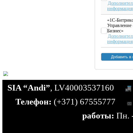
Дополнител
информация
«1С-Битрикс
Управление 
Бизнес»
Дополнител
информация
SIA “Andi”
, LV40003537160
Телефон:
(+371) 67555777
работы:
Пн. -