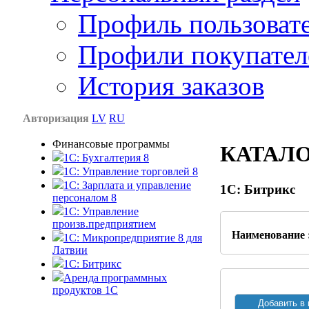
Профиль пользоват
Профили покупател
История заказов
Авторизация
LV
RU
Финансовые программы
КАТАЛ
1С: Бухгалтерия 8
1C: Управление торговлей 8
1C: Зарплата и управление
1С: Битрикс
персоналом 8
1C: Управление
произв.предприятием
Наименование 
1С: Микропредприятие 8 для
Латвии
1C: Битрикс
Аренда программных
продуктов 1С