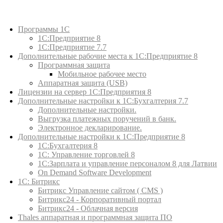
Каталог товаров
Программы 1С
1С:Предприятие 8
1С:Предприятие 7.7
Дополнительные рабочие места к 1С:Предприятие 8
Программная защита
Мобильное рабочее место
Аппаратная защита (USB)
Лицензии на сервер 1С:Предприятия 8
Дополнительные настройки к 1С:Бухгалтерия 7.7
Дополнительные настройки.
Выгрузка платежных поручений в банк.
Электронное декларирование.
Дополнительные настройки к 1С:Предприятие 8
1С:Бухгалтерия 8
1C: Управление торговлей 8
1С:Зарплата и управление персоналом 8 для Латвии
On Demand Software Development
1С: Битрикс
Битрикс Управление сайтом ( CMS )
Битрикс24 - Корпоративный портал
Битрикс24 - Облачная версия
Thales аппаратная и программная защита ПО