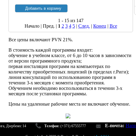
1 - 15 из 147
Начало | Пред. |
1
2
3
4
5
|
След.
|
Конец
|
Все
Все цены включают PVN 21%.
В стоимость каждой программы входит:
обучение в учебном классе, от 6 до 10 часов в зависимости
от версии программного продукта;
первая инсталяция программ на компьютерах по
количеству приобретенных лицензий (в пределах г.Риги);
линия консультаций по использованию программ в
течении 3-х месяцев с момента приобретения.
Обучением необходимо воспользоваться в течении 3-х
месяцев после установки программы.
Цены на удаленные рабочие места не включают обучение.
E-почта:
Напи
га, Дзербенес 14
Телефон:
(+371) 67555777