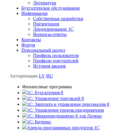
Литература
Бухгалтерское обслуживание
Информация
Собственные разработки
Презентации
Лицензирование 1С
Вопросы-ответы
Контакты
Форум
Персональный раздел
Профиль пользователя
Профили покупателей
История заказов
Авторизация
LV
RU
Финансовые программы
1С: Бухгалтерия 8
1C: Управление торговлей 8
1C: Зарплата и управление персоналом 8
1C: Управление произв.предприятием
1С: Микропредприятие 8 для Латвии
1C: Битрикс
Аренда программных продуктов 1С