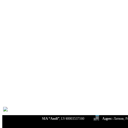
SIA “Andi”
, LV40003537160
Адрес:
Латвия, Ри