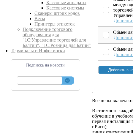
Кассовые аппараты
между од
Кассовые системы
торговлей
Сканеры штрих-кодов
Управлени
Весы
Дополни
Принтеры этикеток
Подключение торгового
Обмен да
оборудования для
Дополни
"1С:Управление торговлей для
Балтии", "1С:Розница для Батии"
Обмен да
Терминалы и Инфокиоски
Дополни
Подписка на новости
Все цены включаю
В стоимость каждо
обучение в учебном 
первая инсталяция 
г.Риги);
линия консультаций