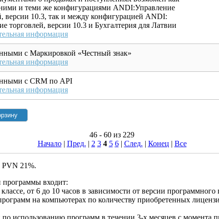
ними и теми же конфигурациями ANDI:Управление
, версии 10.3, так и между конфигурацией ANDI:
е торговлей, версии 10.3 и Бухгалтерия для Латвии
тельная информация
нными с Маркировкой «Честный знак»
тельная информация
нными с CRM по API
тельная информация
46 - 60 из 229
Начало
|
Пред.
|
2
3
4
5
6
|
След.
|
Конец
|
Все
т PVN 21%.
й программы входит:
классе, от 6 до 10 часов в зависимости от версии программного 
программ на компьютерах по количеству приобретенных лицензи
 по использованию программ в течении 3-х месяцев с момента п