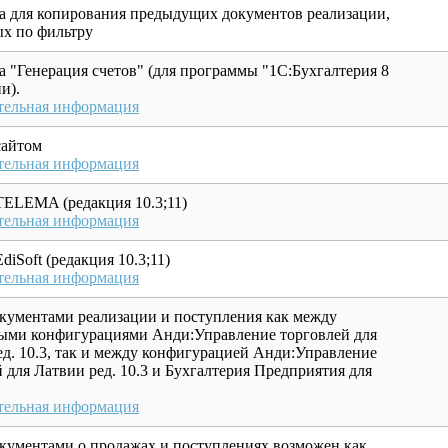
а для копирования предыдущих документов реализации,
х по фильтру
а "Генерация счетов" (для программы "1С:Бухгалтерия 8
и).
тельная информация
сайтом
тельная информация
TELEMA (редакция 10.3;11)
тельная информация
diSoft (редакция 10.3;11)
тельная информация
кументами реализации и поступления как между
ыми конфигурациями Анди:Управление торговлей для
ед. 10.3, так и между конфигурацией Анди:Управление
 для Латвии ред. 10.3 и Бухгалтерия Предприятия для
тельная информация
кументами о продажах и поступлениях возможен как