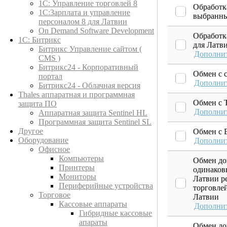
1C: Управление торговлей 8
Обработк
1С:Зарплата и управление
выбранны
персоналом 8 для Латвии
On Demand Software Development
Обработк
1С: Битрикс
для Латви
Битрикс Управление сайтом (
Дополни
CMS )
Битрикс24 - Корпоративный
Обмен с 
портал
Дополни
Битрикс24 - Облачная версия
Thales аппаратная и программная
Обмен с 
защита ПО
Дополни
Аппаратная защита Sentinel HL
Программная защита Sentinel SL
Другое
Обмен с E
Оборудование
Дополни
Офисное
Компьютеры
Обмен до
Принтеры
одинаков
Мониторы
Латвии р
Периферийные устройства
торговлей
Торговое
Латвии
Кассовые аппараты
Дополни
Гибридные кассовые
апараты
Обмен до