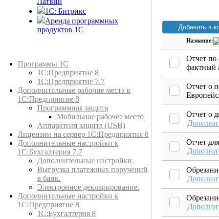
Латвии
1C: Битрикс
Аренда программных
продуктов 1С
Название:
Каталог товаров
Отчет по 
Программы 1С
фактный 
1С:Предприятие 8
1С:Предприятие 7.7
Отчет о п
Дополнительные рабочие места к
Европейс
1С:Предприятие 8
Программная защита
Отчет о 
Мобильное рабочее место
Дополни
Аппаратная защита (USB)
Лицензии на сервер 1С:Предприятия 8
Отчет дл
Дополнительные настройки к
Дополни
1С:Бухгалтерия 7.7
Дополнительные настройки.
Выгрузка платежных поручений
Обрезани
в банк.
Дополни
Электронное декларирование.
Дополнительные настройки к
Обрезание
1С:Предприятие 8
Дополни
1С:Бухгалтерия 8