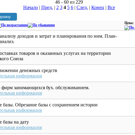
46 - 60 из 229
Начало
|
Пред.
|
2
3
4
5
6
|
След.
|
Конец
|
Все
Цена:
анализу доходов и затрат и планирования по ним. План-
анализ.
оставках товаров и оказанных услугах на территории
кого Союза
движении денежных средств
тельная информация
я фирм занимающихся бух. обслуживанием.
тельная информация
е базы. Обрезание базы с сохранением истории
тельная информация
 базы на дату
тельная информация