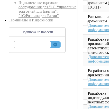
Подключение торгового
должникам (
оборудования для "1С:Управление
10.3;11)
торговлей для Балтии",
"1С:Розница для Батии"
Рассылка пи
Терминалы и Инфокиоски
должникам
Дополнител
информация
Подписка на новости
Разработка 
приложений
автоматиза
ячеистого с
Дополнител
информация
Разработка 
приложений
Дополнител
информация
Разработка
индивидуал
печатных ф
Дополнител