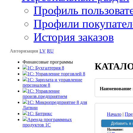
Профиль пользоват
Профили покупател
История заказов
Авторизация
LV
RU
Финансовые программы
КАТАЛ
1С: Бухгалтерия 8
1C: Управление торговлей 8
1C: Зарплата и управление
персоналом 8
Наименование 
1C: Управление
произв.предприятием
1С: Микропредприятие 8 для
Латвии
1C: Битрикс
Начало
|
Пре
Аренда программных
продуктов 1С
Название: