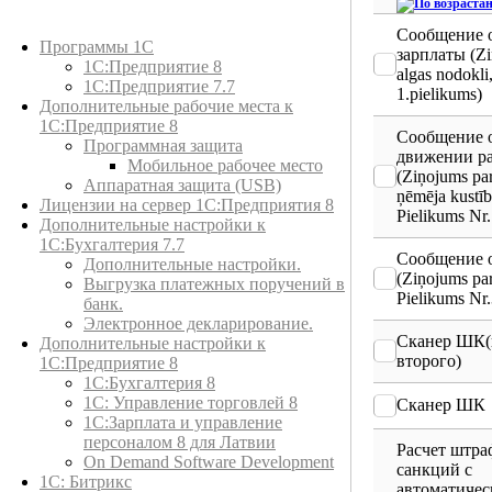
Каталог товаров
Сообщение о
Программы 1С
зарплаты (Zi
1С:Предприятие 8
algas nodokli
1С:Предприятие 7.7
1.pielikums)
Дополнительные рабочие места к
1С:Предприятие 8
Сообщение 
Программная защита
движении р
Мобильное рабочее место
(Ziņojums pa
Аппаратная защита (USB)
ņēmēja kustīb
Лицензии на сервер 1С:Предприятия 8
Pielikums Nr.
Дополнительные настройки к
1С:Бухгалтерия 7.7
Сообщение 
Дополнительные настройки.
(Ziņojums p
Выгрузка платежных поручений в
Pielikums Nr.
банк.
Электронное декларирование.
Сканер ШК(
Дополнительные настройки к
второго)
1С:Предприятие 8
1С:Бухгалтерия 8
1C: Управление торговлей 8
Сканер ШК
1С:Зарплата и управление
персоналом 8 для Латвии
Расчет штр
On Demand Software Development
санкций с
1С: Битрикс
автоматиче