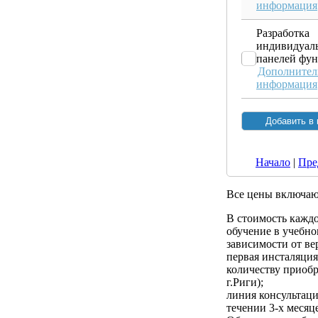
информация
Разработка
индивидуал
панелей фу
Дополнител
информация
Начало
|
Пре
Все цены включа
В стоимость кажд
обучение в учебном
зависимости от ве
первая инсталяци
количеству приобр
г.Риги);
линия консультац
течении 3-х месяц