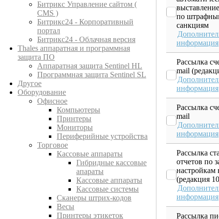
Битрикс Управление сайтом (
выставление
CMS )
по штрафны
Битрикс24 - Корпоративный
санкциям
портал
Дополнител
Битрикс24 - Облачная версия
информация
Thales аппаратная и программная
защита ПО
Рассылка сче
Аппаратная защита Sentinel HL
mail (редакц
Программная защита Sentinel SL
Дополнител
Другое
информация
Оборудование
Офисное
Рассылка сче
Компьютеры
mail
Принтеры
Дополнител
Мониторы
информация
Периферийные устройства
Торговое
Рассылка ст
Кассовые аппараты
отчетов по 
Гибридные кассовые
настройкам н
апараты
(редакция 10
Кассовые аппараты
Дополнител
Кассовые системы
информация
Сканеры штрих-кодов
Весы
Принтеры этикеток
Рассылка пи