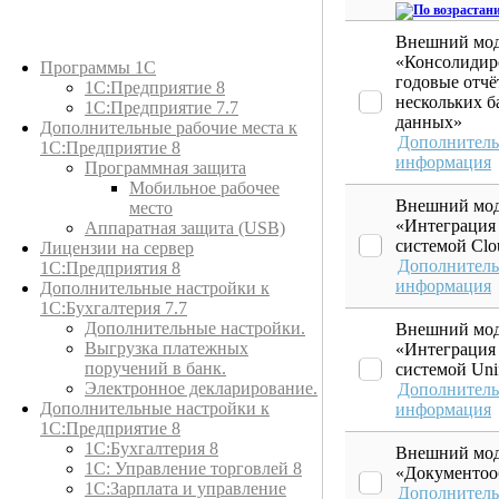
Внешний мод
Каталог товаров
«Консолидир
Программы 1С
годовые отчё
1С:Предприятие 8
нескольких б
1С:Предприятие 7.7
данных»
Дополнительные рабочие места к
Дополнитель
1С:Предприятие 8
информация
Программная защита
Мобильное рабочее
Внешний мод
место
«Интеграция
Аппаратная защита (USB)
системой Clo
Лицензии на сервер
Дополнитель
1С:Предприятия 8
информация
Дополнительные настройки к
1С:Бухгалтерия 7.7
Дополнительные настройки.
Внешний мод
Выгрузка платежных
«Интеграция
поручений в банк.
системой Unif
Электронное декларирование.
Дополнитель
Дополнительные настройки к
информация
1С:Предприятие 8
1С:Бухгалтерия 8
Внешний мод
1C: Управление торговлей 8
«Документоо
1С:Зарплата и управление
Дополнитель