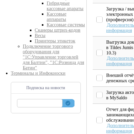
Гибридные
кассовые апараты
Загрузка / вы
Кассовые
электронных 
аппараты
(профверсия)
Кассовые системы
Дополнитель
Сканеры штрих-кодов
информация
Весы
Принтеры этикеток
Выгрузка до
Подключение торгового
в Tildes Jumi
оборудования для
10.3)
"1С:Управление торговлей
Дополнитель
для Балтии", "1С:Розница для
информация
Батии"
Терминалы и Инфокиоски
Внеший отчё
денежных ср
Подписка на новости
Загрузка акт
в MySaldo
Отчет для ф
занимающихс
обслуживани
Дополнитель
информация