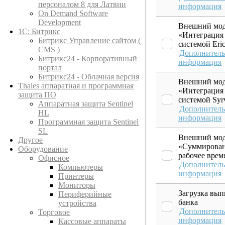
персоналом 8 для Латвии
информация
On Demand Software
Development
Внешний мод
1С: Битрикс
«Интеграция
Битрикс Управление сайтом (
системой Eric
CMS )
Дополнитель
Битрикс24 - Корпоративный
информация
портал
Битрикс24 - Облачная версия
Внешний мод
Thales аппаратная и программная
«Интеграция
защита ПО
системой Syr
Аппаратная защита Sentinel
Дополнитель
HL
информация
Программная защита Sentinel
SL
Внешний мод
Другое
«Суммирова
Оборудование
рабочее врем
Офисное
Дополнитель
Компьютеры
информация
Принтеры
Мониторы
Загрузка вып
Периферийные
банка
устройства
Дополнитель
Торговое
информация
Кассовые аппараты