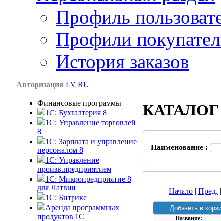
Профиль пользоват
Профили покупател
История заказов
Авторизация
LV
RU
Финансовые программы
КАТАЛОГ
1С: Бухгалтерия 8
1C: Управление торговлей
8
1C: Зарплата и управление
Наименование :
персоналом 8
1C: Управление
произв.предприятием
1С: Микропредприятие 8
для Латвии
Начало
|
Пред.
1C: Битрикс
Аренда программных
продуктов 1С
Название: