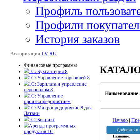
Профиль пользоват
Профили покупател
История заказов
Авторизация
LV
RU
Финансовые программы
КАТАЛ
1С: Бухгалтерия 8
1C: Управление торговлей 8
1C: Зарплата и управление
персоналом 8
Наименование 
1C: Управление
произв.предприятием
1С: Микропредприятие 8 для
Латвии
1C: Битрикс
Начало
|
Пре
Аренда программных
продуктов 1С
Название: