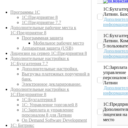
Каталог товаров
1С:Бухгалте
Программы 1С
Латвии. Баз
1С:Предприятие 8
Дополнител
1С:Предприятие 7.7
информация
Дополнительные рабочие места к
1С:Предприятие 8
1С:Бухгалте
Программная защита
Латвии. Ком
Мобильное рабочее место
5 пользоват
Аппаратная защита (USB)
Дополнител
Лицензии на сервер 1С:Предприятия 8
информация
Дополнительные настройки к
1С:Бухгалтерия 7.7
1С:Зарплата
Дополнительные настройки.
управление
Выгрузка платежных поручений в
персоналом 
банк.
Латвии
Электронное декларирование.
Дополнител
Дополнительные настройки к
информация
1С:Предприятие 8
1С:Бухгалтерия 8
1С:Предприя
1C: Управление торговлей 8
Дополнител
1С:Зарплата и управление
лицензия на
персоналом 8 для Латвии
место
On Demand Software Development
1С: Битрикс