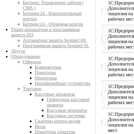
Битрикс Управление сайтом (
1С:Предприя
CMS )
Дополнител
Битрикс24 - Корпоративный
лицензия на
портал
рабочих мес
Битрикс24 - Облачная версия
Thales аппаратная и программная
1С:Предприя
защита ПО
Дополнител
Аппаратная защита Sentinel HL
лицензия на
Программная защита Sentinel SL
рабочих мес
Другое
Оборудование
1С:Предприя
Офисное
Дополнител
Компьютеры
лицензия на
Принтеры
рабочих мес
Мониторы
Периферийные устройства
1С:Предприя
Торговое
Дополнител
Кассовые аппараты
лицензия на
Гибридные кассовые
рабочих мес
апараты
Кассовые аппараты
1С:Предприя
Кассовые системы
Дополнител
Сканеры штрих-кодов
лицензия на
Весы
мест
Принтеры этикеток