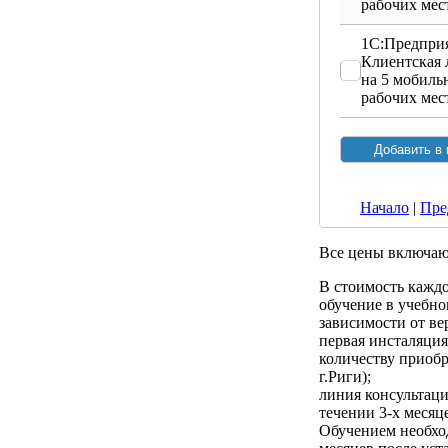
рабочих мес
1С:Предприя
Клиентская 
на 5 мобиль
рабочих мес
Начало
|
Пре
Все цены включа
В стоимость кажд
обучение в учебном
зависимости от ве
первая инсталяци
количеству приобр
г.Риги);
линия консультац
течении 3-х месяц
Обучением необход